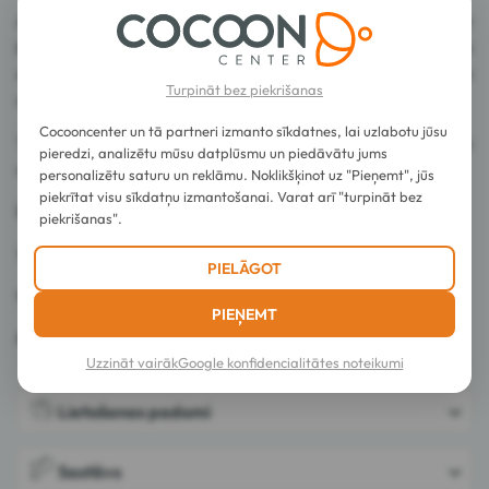
Activilong Tendre Passion Maracuja putas 200 ml ir
bagātinātas ar marakujas augļiem un mitrinošām aktīvām
sastāvdaļām, ideāli piemērotas definētām un atsperīgām
Turpināt bez piekrišanas
cirtām.
Cocooncenter un tā partneri izmanto sīkdatnes, lai uzlabotu jūsu
Tā vieglā un jutekliskā tekstūra atstāj spīdīgu apdari ar gardu
pieredzi, analizētu mūsu datplūsmu un piedāvātu jums
un augļu lupu.
personalizētu saturu un reklāmu. Noklikšķinot uz "Pieņemt", jūs
piekrītat visu sīkdatņu izmantošanai. Varat arī "turpināt bez
Bez alkohola, bez sulfātiem.
piekrišanas".
Vegānisks.
PIELĀGOT
99% dabiski iegūtas sastāvdaļas.
PIEŅEMT
Ražots Francijā.
Uzzināt vairāk
Google konfidencialitātes noteikumi
Lietošanas padomi
Sastāvs