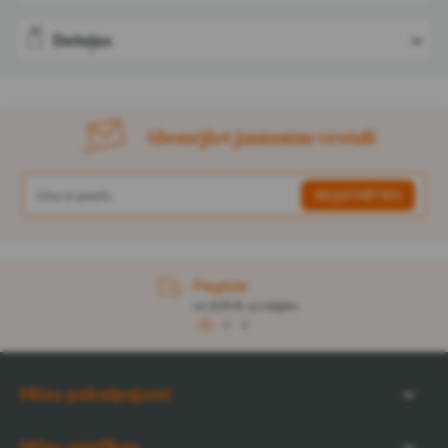
Detaļas
Abonējiet jaunumu vēstuli
Piegāde
no 8,95 € uz mājām
1
2
3
Mūsu pakalpojumi
Mūsu saistības