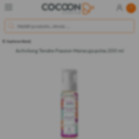
Kopšanas līdzekļi
Activilong Tendre Passion Maracuja putas 200 ml