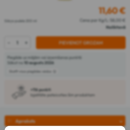
11,60
€
Cena par Kg/L: 58,00 €
Sūkņa pudele 200 ml
Noliktavā
-
+
PIEVIENOT GROZAM
Piegāde uz mājām vai izņemšanas punktā
Sākot no
10 augusts 2026
Skatīt visus piegādes veidus
+116 punkti
lojalitāte pateicoties šim produktam
Apraksts