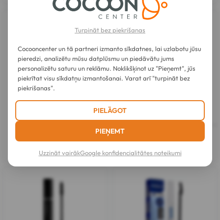
Turpināt bez piekrišanas
Cocooncenter un tā partneri izmanto sīkdatnes, lai uzlabotu jūsu
pieredzi, analizētu mūsu datplūsmu un piedāvātu jums
personalizētu saturu un reklāmu. Noklikšķinot uz "Pieņemt", jūs
piekrītat visu sīkdatņu izmantošanai. Varat arī "turpināt bez
piekrišanas".
Covermark
PIELĀGOT
Korektors 6 g
Eye Care
Jumbo Zīmuļu Asināmais
1 tonēšana pieejams
PIEŅEMT
5,10 €
16,90 €
Uzzināt vairāk
Google konfidencialitātes noteikumi